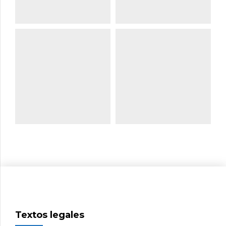
Regalos
Corporeos |
publicitarios
Lonas
Textos legales