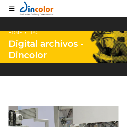
HOME
TAG
Digital archivos -
Dincolor