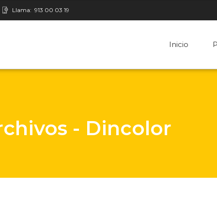
Llama:
913 00 03 19
Inicio
P
rchivos - Dincolor